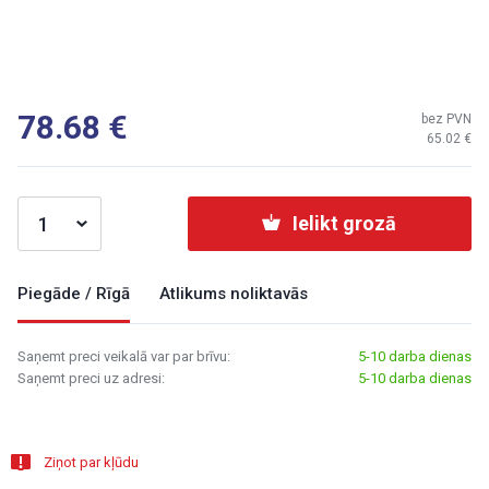
78.68
bez PVN
65.02
Ielikt grozā
Piegāde / Rīgā
Atlikums noliktavās
Saņemt preci veikalā var par brīvu:
5-10 darba dienas
Saņemt preci uz adresi:
5-10 darba dienas
Ziņot par kļūdu