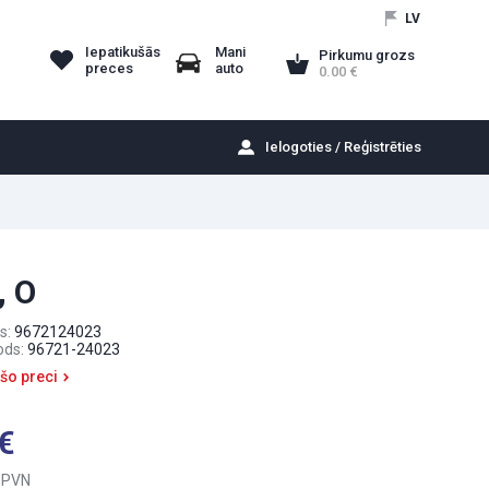
LV
Iepatikušās
Mani
Pirkumu grozs
preces
auto
0.00
Ielogoties / Reģistrēties
, O
s:
9672124023
ods:
96721-24023
 šo preci
 PVN