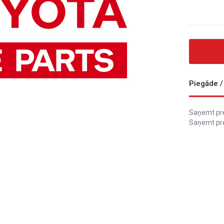
Piegāde /
Saņemt prec
Saņemt pre