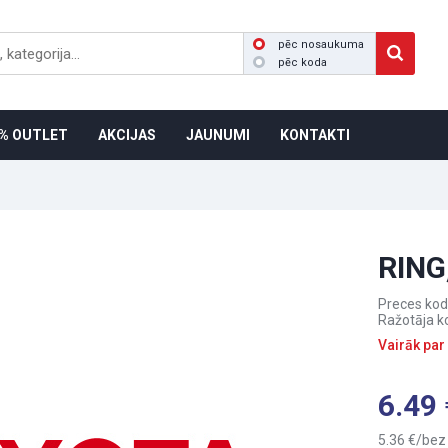
pēc nosaukuma
pēc koda
% OUTLET
AKCIJAS
JAUNUMI
KONTAKTI
RING
Preces kod
Ražotāja k
Vairāk par
6.49
5.36
bez