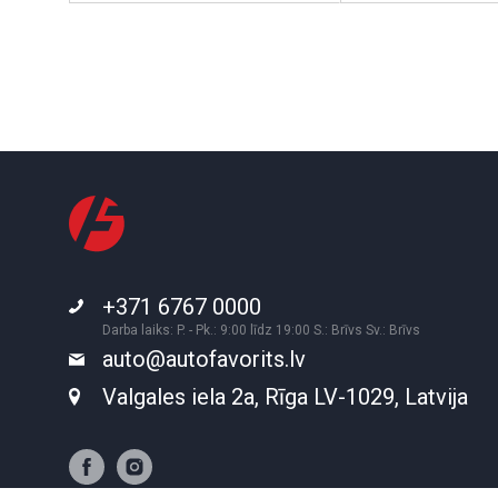
+371 6767 0000
Darba laiks: P. - Pk.: 9:00 līdz 19:00 S.: Brīvs Sv.: Brīvs
auto@autofavorits.lv
Valgales iela 2a, Rīga LV-1029, Latvija