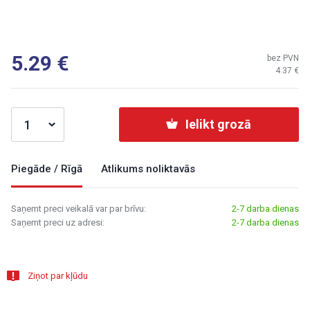
5.29
bez PVN
4.37
Ielikt grozā
Piegāde / Rīgā
Atlikums noliktavās
Saņemt preci veikalā var par brīvu:
2-7 darba dienas
Saņemt preci uz adresi:
2-7 darba dienas
Ziņot par kļūdu