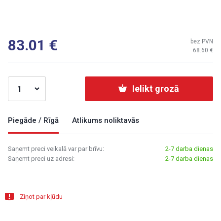
83.01
bez PVN
68.60
Ielikt grozā
Piegāde / Rīgā
Atlikums noliktavās
Saņemt preci veikalā var par brīvu:
2-7 darba dienas
Saņemt preci uz adresi:
2-7 darba dienas
Ziņot par kļūdu