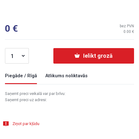
0
bez PVN
0.00
Ielikt grozā
Piegāde / Rīgā
Atlikums noliktavās
Saņemt preci veikalā var par brīvu:
Saņemt preci uz adresi:
Ziņot par kļūdu