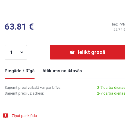
63.81
bez PVN
52.74
Ielikt grozā
Piegāde / Rīgā
Atlikums noliktavās
Saņemt preci veikalā var par brīvu:
2-7 darba dienas
Saņemt preci uz adresi:
2-7 darba dienas
Ziņot par kļūdu