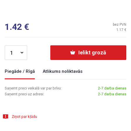
1.42
bez PVN
1.17
Ielikt grozā
Piegāde / Rīgā
Atlikums noliktavās
Saņemt preci veikalā var par brīvu:
2-7 darba dienas
Saņemt preci uz adresi:
2-7 darba dienas
Ziņot par kļūdu