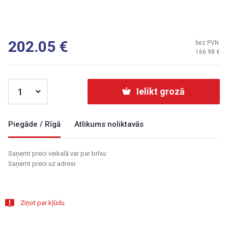
202.05
bez PVN
166.98
Ielikt grozā
Piegāde / Rīgā
Atlikums noliktavās
Saņemt preci veikalā var par brīvu:
Saņemt preci uz adresi:
Ziņot par kļūdu