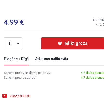
4.99
bez PVN
4.12
Ielikt grozā
Piegāde / Rīgā
Atlikums noliktavās
Saņemt preci veikalā var par brīvu:
4-7 darba dienas
Saņemt preci uz adresi:
4-7 darba dienas
Ziņot par kļūdu