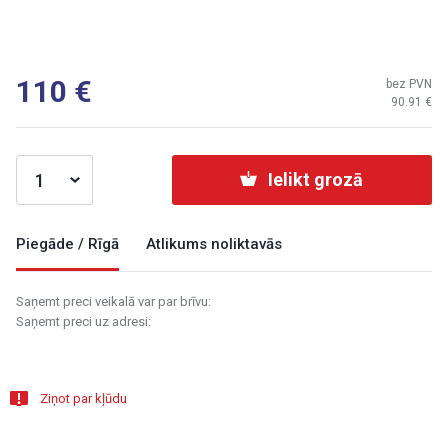
110
bez PVN
90.91
Ielikt grozā
Piegāde / Rīgā
Atlikums noliktavās
Saņemt preci veikalā var par brīvu:
Saņemt preci uz adresi:
Ziņot par kļūdu