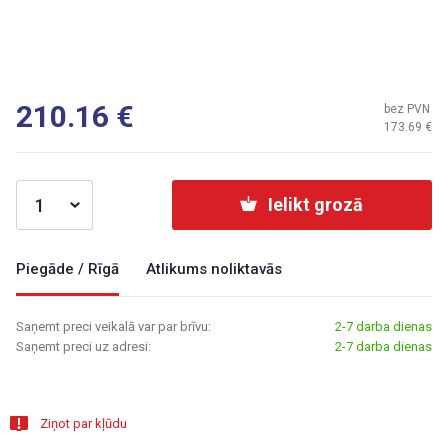
210.16
bez PVN
173.69
Ielikt grozā
Piegāde / Rīgā
Atlikums noliktavās
Saņemt preci veikalā var par brīvu:
2-7 darba dienas
Saņemt preci uz adresi:
2-7 darba dienas
Ziņot par kļūdu