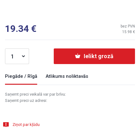
19.34
bez PVN
15.98
Ielikt grozā
Piegāde / Rīgā
Atlikums noliktavās
Saņemt preci veikalā var par brīvu:
Saņemt preci uz adresi:
Ziņot par kļūdu